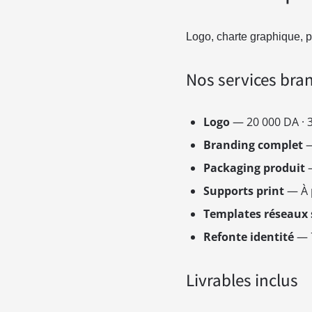
Logo, charte graphique, p
Nos services bra
Logo
— 20 000 DA · 3
Branding complet
—
Packaging produit
—
Supports print
— À p
Templates réseaux 
Refonte identité
— 7
Livrables inclus